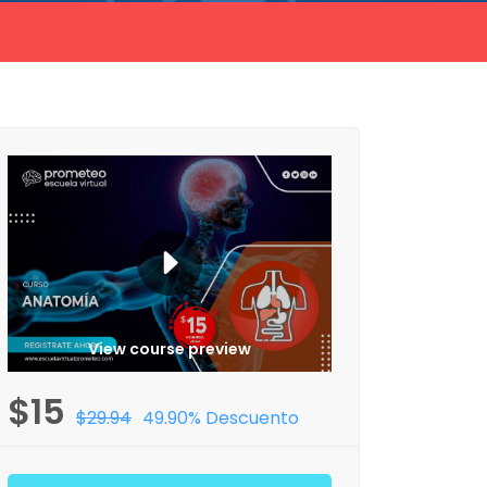
View course preview
$15
$29.94
49.90% Descuento