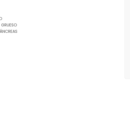
O
Y GRUESO
 PÁNCREAS